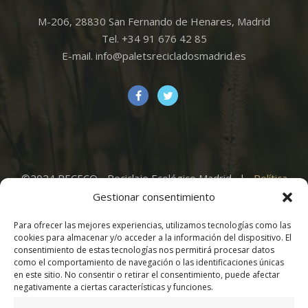
M-206, 28830 San Fernando de Henares, Madrid
Tel. +34 91 676 42 85
E-mail. info@paletsrecicladosmadrid.es
©2024 RECECO - Reciclaje Ecológico Madrid. |
Política
de Privacidad
|
Aviso Legal
|
Política de Cookies
|
Gestionar consentimiento
Para ofrecer las mejores experiencias, utilizamos tecnologías como las
cookies para almacenar y/o acceder a la información del dispositivo. El
consentimiento de estas tecnologías nos permitirá procesar datos
como el comportamiento de navegación o las identificaciones únicas
en este sitio. No consentir o retirar el consentimiento, puede afectar
Cafe
Delivery
negativamente a ciertas características y funciones.