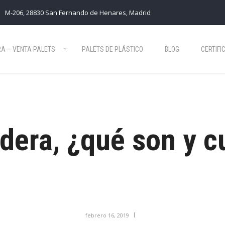
M-206, 28830 San Fernando de Henares, Madrid
A – VENTA PALETS
PALETS DE PLÁSTICO
BLOG
CERTIFI
dera, ¿qué son y c
febrero 16, 2019