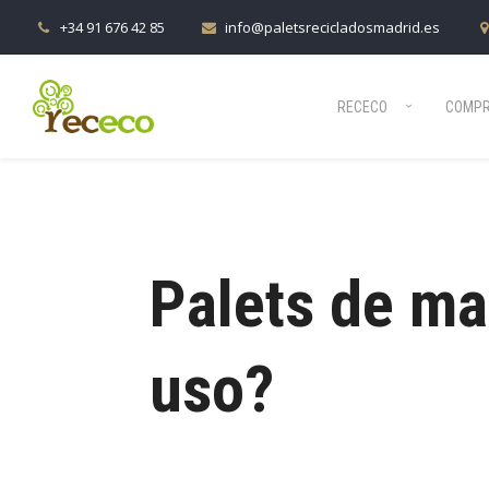
1
+34 91 676 42 85
info@paletsrecicladosmadrid.es
RECECO
COMPR
Palets de ma
uso?