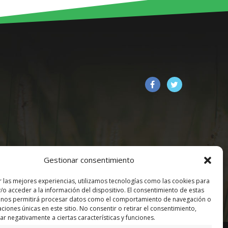
Gestionar consentimiento
r las mejores experiencias, utilizamos tecnologías como las cookies para
/o acceder a la información del dispositivo. El consentimiento de estas
|
Política de Cookies
|
 nos permitirá procesar datos como el comportamiento de navegación o
caciones únicas en este sitio. No consentir o retirar el consentimiento,
r negativamente a ciertas características y funciones.