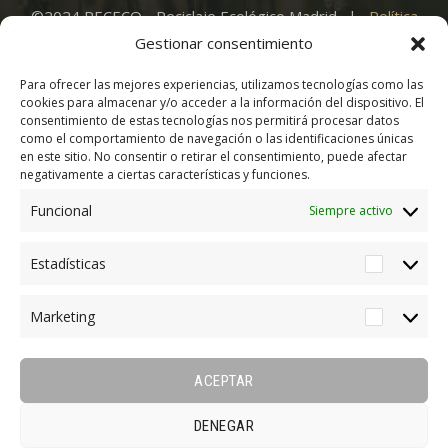
©2024 RECECO - Reciclaje Ecológico Madrid. |
Política
de Privacidad
|
Aviso Legal
|
Política de Cookies
|
Gestionar consentimiento
Para ofrecer las mejores experiencias, utilizamos tecnologías como las
cookies para almacenar y/o acceder a la información del dispositivo. El
consentimiento de estas tecnologías nos permitirá procesar datos
como el comportamiento de navegación o las identificaciones únicas
en este sitio. No consentir o retirar el consentimiento, puede afectar
Cafe
Delivery
negativamente a ciertas características y funciones.
Funcional
Siempre activo
Estadísticas
Estadíst
Farm Tours
Marketing
Marketi
ACEPTAR
Market
DENEGAR