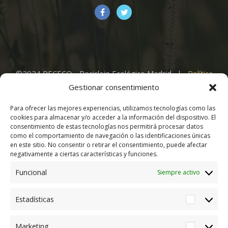
©2024 RECECO - Reciclaje Ecológico Madrid. |
Política
de Privacidad
|
Aviso Legal
|
Política de Cookies
|
Gestionar consentimiento
Para ofrecer las mejores experiencias, utilizamos tecnologías como las
cookies para almacenar y/o acceder a la información del dispositivo. El
consentimiento de estas tecnologías nos permitirá procesar datos
como el comportamiento de navegación o las identificaciones únicas
en este sitio. No consentir o retirar el consentimiento, puede afectar
Cafe
Delivery
negativamente a ciertas características y funciones.
Funcional
Siempre activo
Estadísticas
Estadíst
Farm Tours
Marketing