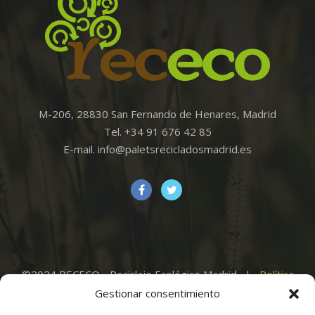
M-206, 28830 San Fernando de Henares, Madrid
Tel. +34 91 676 42 85
E-mail. info@paletsrecicladosmadrid.es
©2024 RECECO - Reciclaje Ecológico Madrid. |
Política
de Privacidad
|
Aviso Legal
|
Política de Cookies
|
Gestionar consentimiento