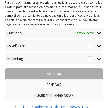
Para ofrecer las mejores experiencias, utilizamos tecnologías como las
cookies para almacenar y/o acceder a la información del dispositivo. El
consentimiento de estas tecnologías nos permitirá procesar datos
como el comportamiento de navegación o las identificaciones únicas
en este sitio. No consentir o retirar el consentimiento, puede afectar
Cafe
Delivery
negativamente a ciertas características y funciones.
Funcional
Siempre activo
Estadísticas
Estadíst
Farm Tours
Marketing
Marketi
ACEPTAR
Market
DENEGAR
GUARDAR PREFERENCIAS
©2020 Receco - Reciclaje Ecológico.
Política de cookies
Política de privacidad
Aviso Legal