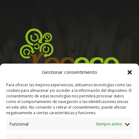
Gestionar consentimiento
Para ofrecer las mejores experiencias, utilizamos tecnologías como las
M-206, 28830 San Fernando de Henares, Madrid
cookies para almacenar y/o acceder a la información del dispositivo. El
Tel. +34 91 676 42 85
consentimiento de estas tecnologías nos permitirá procesar datos
E-mail. info@paletsrecicladosmadrid.es
como el comportamiento de navegación o las identificaciones únicas
en este sitio. No consentir o retirar el consentimiento, puede afectar
negativamente a ciertas características y funciones.
Funcional
Siempre activo