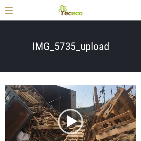
IMG_5735_upload
Reproductor
de
vídeo