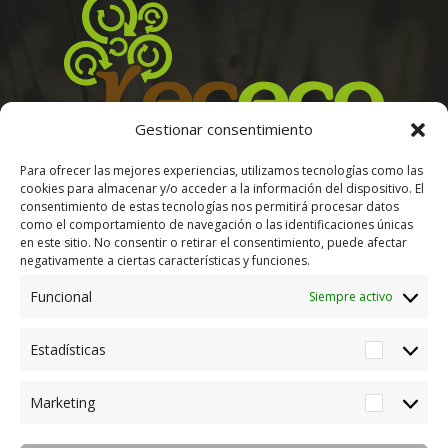
Gestionar consentimiento
Para ofrecer las mejores experiencias, utilizamos tecnologías como las
M-206, 28830 San Fernando de Henares, Madrid
cookies para almacenar y/o acceder a la información del dispositivo. El
Tel. +34 91 676 42 85
consentimiento de estas tecnologías nos permitirá procesar datos
E-mail. info@paletsrecicladosmadrid.es
como el comportamiento de navegación o las identificaciones únicas
en este sitio. No consentir o retirar el consentimiento, puede afectar
negativamente a ciertas características y funciones.
Funcional
Siempre activo
Estadísticas
Estadíst
Marketing
©2024 RECECO - Reciclaje Ecológico Madrid. |
Política
Marketi
de Privacidad
|
Aviso Legal
|
Política de Cookies
|