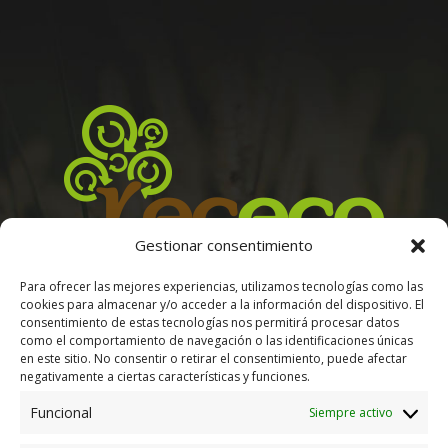
Gestionar consentimiento
Para ofrecer las mejores experiencias, utilizamos tecnologías como las
M-206, 28830 San Fernando de Henares, Madrid
cookies para almacenar y/o acceder a la información del dispositivo. El
Tel. +34 91 676 42 85
consentimiento de estas tecnologías nos permitirá procesar datos
E-mail. info@paletsrecicladosmadrid.es
como el comportamiento de navegación o las identificaciones únicas
en este sitio. No consentir o retirar el consentimiento, puede afectar
negativamente a ciertas características y funciones.
Funcional
Siempre activo